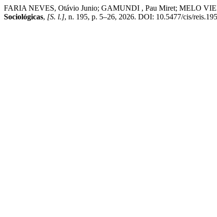
FARIA NEVES, Otávio Junio; GAMUNDI , Pau Miret; MELO VIEIRA, J
Sociológicas
,
[S. l.]
, n. 195, p. 5–26, 2026. DOI: 10.5477/cis/reis.195