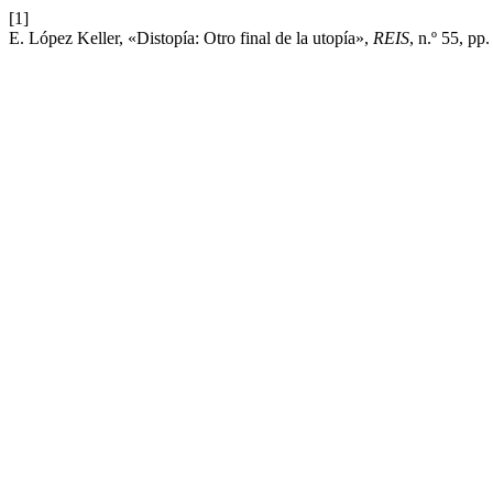
[1]
E. López Keller, «Distopía: Otro final de la utopía»,
REIS
, n.º 55, pp