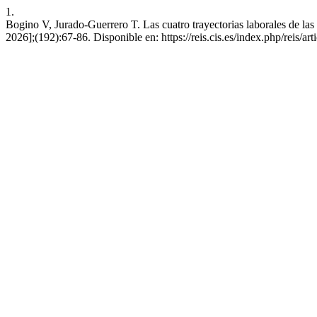
1.
Bogino V, Jurado-Guerrero T. Las cuatro trayectorias laborales de las 
2026];(192):67-86. Disponible en: https://reis.cis.es/index.php/reis/ar