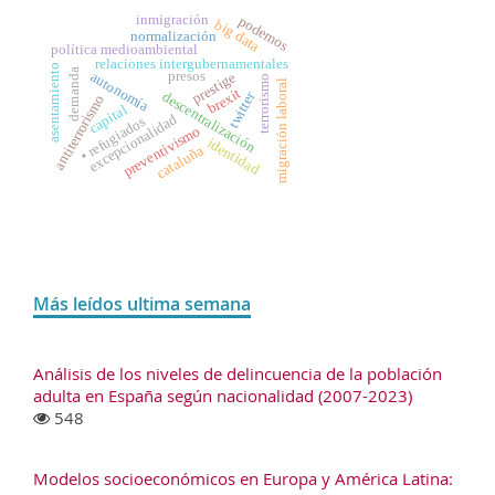
inmigración
podemos
big data
normalización
política medioambiental
relaciones intergubernamentales
asentamiento
demanda
presos
autonomía
prestige
terrorismo
migración laboral
brexit
twitter
descentralización
antiterrorismo
capital
excepcionalidad
• refugiados
preventivismo
identidad
cataluña
Más leídos ultima semana
Análisis de los niveles de delincuencia de la población
adulta en España según nacionalidad (2007-2023)
548
Modelos socioeconómicos en Europa y América Latina: