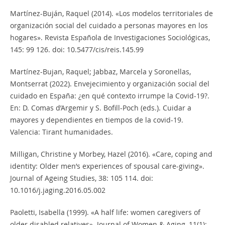
Martínez-Buján, Raquel (2014). «Los modelos territoriales de
organización social del cuidado a personas mayores en los
hogares». Revista Española de Investigaciones Sociológicas,
145: 99 126. doi: 10.5477/cis/reis.145.99
Martínez-Bujan, Raquel; Jabbaz, Marcela y Soronellas,
Montserrat (2022). Envejecimiento y organización social del
cuidado en España: ¿en qué contexto irrumpe la Covid-19?.
En: D. Comas d’Argemir y S. Bofill-Poch (eds.). Cuidar a
mayores y dependientes en tiempos de la covid-19.
Valencia: Tirant humanidades.
Milligan, Christine y Morbey, Hazel (2016). «Care, coping and
identity: Older men’s experiences of spousal care-giving».
Journal of Ageing Studies, 38: 105 114. doi:
10.1016/j.jaging.2016.05.002
Paoletti, Isabella (1999). «A half life: women caregivers of
older disabled relatives». Journal of Women & Aging, 11(1):