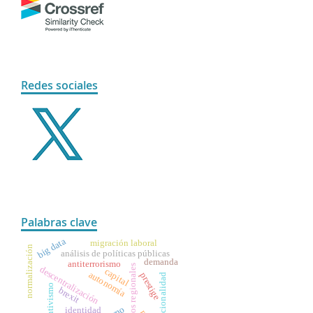
Redes sociales
Palabras clave
big data
migración laboral
normalización
análisis de políticas públicas
demanda
antiterrorismo
• gobiernos regionales
descentralización
capital
autonomía
prestige
excepcionalidad
preventivismo
brexit
identidad