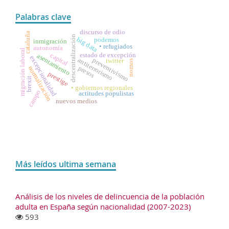
Palabras clave
discurso de odio
cataluña
descentralización
big data
podemos
inmigración
• refugiados
autonomía
migración laboral
estado de excepción
capital
asentamiento
excepcionalidad
antiterrorismo
preventivismo
twitter
nomos
presos
normalización
prestige
brexit
• gobiernos regionales
campo
actitudes populistas
nuevos medios
Más leídos ultima semana
Análisis de los niveles de delincuencia de la población
adulta en España según nacionalidad (2007-2023)
593