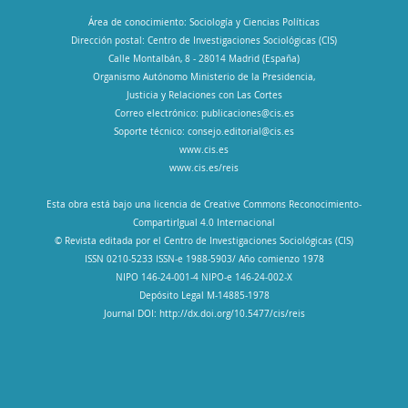
Área de conocimiento: Sociología y Ciencias Políticas
Dirección postal: Centro de Investigaciones Sociológicas (CIS)
Calle Montalbán, 8 - 28014 Madrid (España)
Organismo Autónomo Ministerio de la Presidencia,
Justicia y Relaciones con Las Cortes
Correo electrónico:
publicaciones@cis.es
Soporte técnico:
consejo.editorial@cis.es
www.cis.es
www.cis.es/reis
Esta obra está bajo una licencia de Creative Commons Reconocimiento-
CompartirIgual 4.0 Internacional
© Revista editada por el Centro de Investigaciones Sociológicas (CIS)
ISSN 0210-5233 ISSN-e 1988-5903/ Año comienzo 1978
NIPO 146-24-001-4 NIPO-e 146-24-002-X
Depósito Legal M-14885-1978
Journal DOI: http://dx.doi.org/10.5477/cis/reis