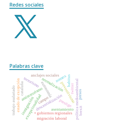
Redes sociales
Palabras clave
anclajes sociales
nomos
habitus
terrorismo
normalización
estado de excepción
política medioambiental
autonomía
preventivismo
cataluña
twitter
trabajo asalariado
antiterrorismo
presos
descentralización
excepcionalidad
campo
inmigración
prestige
brexit
asentamiento
• gobiernos regionales
migración laboral