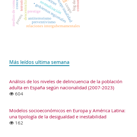
medios de comunicación
descentralización
conceptos
terrorismo
twitter
excepcionalidad
big data
normalización
• gobiernos regionales
campo
prestige
presos
antiterrorismo
preventivismo
relaciones intergubernamentales
Más leídos ultima semana
Análisis de los niveles de delincuencia de la población
adulta en España según nacionalidad (2007-2023)
604
Modelos socioeconómicos en Europa y América Latina:
una tipología de la desigualdad e inestabilidad
162