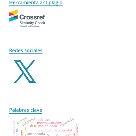
Herramienta antiplagio
Redes sociales
Palabras clave
nomos
cataluña
demanda
habitus
nuevos medios
discurso de odio
comunicación
impacto medioambiental
brexit
autonomía