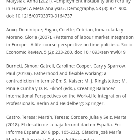
Matysiak, Anna (2021). «Employment Instability and Fertility
in Europe: A Meta-Analysis». Demography, 58 (3): 871-900.
doi: 10.1215/00703370-9164737
Anxo, Dominique; Fagan, Colette; Cebrian, Inmaculada y
Moreno, Gloria (2007). «Patterns of labour market integration
in Europe - A life course perspective on time policies». Socio-
Economic Review, 5 (2): 233-260. doi: 10.1093/ser/mwl019
Burnett, Simon; Gatrell, Caroline; Cooper, Cary y Sparrow,
Paul (2010a). Fatherhood and flexible working: a
contradiction in terms? En: S. Kaiser; M. J. Ringlstetter; M.
Pina e Cunha y D. R. Eikhof (eds.). Creating Balance?
International Perspectives on the Work-Life Integration of
Professionals. Berlin and Heidelberg: Springer.
Castro, Teresa; Martín, Teresa; Cordero, Julia y Seiz, Marta
(2018). El desafío de la baja fecundidad en España. En:
Informe España 2018 (pp. 165-232). Cátedra José María
Martín Patino de la Cultura del Encuentro.