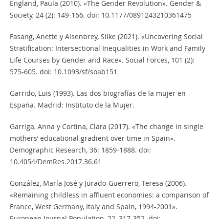
England, Paula (2010). «The Gender Revolution». Gender &
Society, 24 (2): 149-166. doi: 10.1177/0891243210361475
Fasang, Anette y Aisenbrey, Silke (2021). «Uncovering Social
Stratification: Intersectional Inequalities in Work and Family
Life Courses by Gender and Race». Social Forces, 101 (2):
575-605. doi: 10.1093/sf/soab151
Garrido, Luis (1993). Las dos biografías de la mujer en
España. Madrid: Instituto de la Mujer.
Garriga, Anna y Cortina, Clara (2017). «The change in single
mothers’ educational gradient over time in Spain».
Demographic Research, 36: 1859-1888. doi:
10.4054/DemRes.2017.36.61
González, María José y Jurado-Guerrero, Teresa (2006).
«Remaining childless in affluent economies: a comparison of
France, West Germany, Italy and Spain, 1994-2001».
European Journal Population, 22, 317-352. doi: