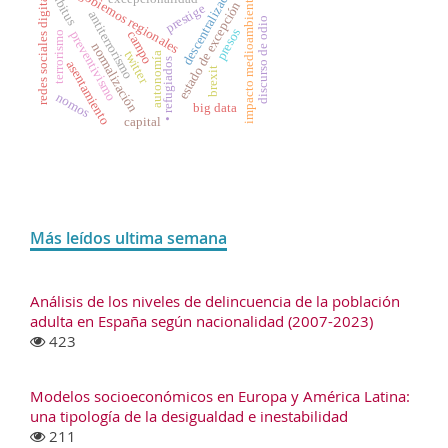
descentralización
redes sociales digitales
• gobiernos regionales
habitus
impacto medioambiental
estado de excepción
prestige
antiterrorismo
discurso de odio
presos
campo
preventivismo
terrorismo
normalización
twitter
autonomía
• refugiados
asentamiento
brexit
nomos
big data
capital
Más leídos ultima semana
Análisis de los niveles de delincuencia de la población
adulta en España según nacionalidad (2007-2023)
423
Modelos socioeconómicos en Europa y América Latina:
una tipología de la desigualdad e inestabilidad
211