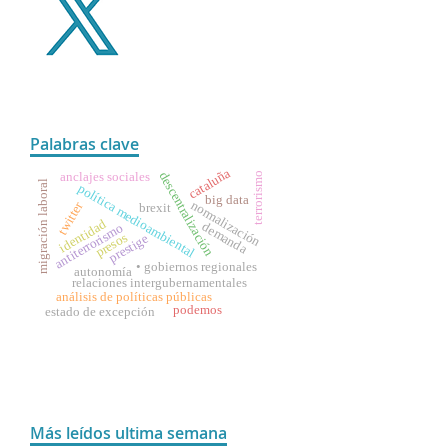
Palabras clave
cataluña
descentralización
anclajes sociales
terrorismo
migración laboral
política medioambiental
big data
normalización
twitter
brexit
identidad
demanda
antiterrorismo
presos
prestige
• gobiernos regionales
autonomía
relaciones intergubernamentales
análisis de políticas públicas
podemos
estado de excepción
Más leídos ultima semana