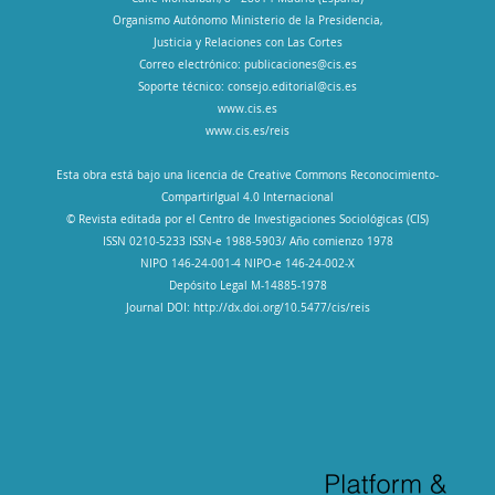
Organismo Autónomo Ministerio de la Presidencia,
Justicia y Relaciones con Las Cortes
Correo electrónico:
publicaciones@cis.es
Soporte técnico:
consejo.editorial@cis.es
www.cis.es
www.cis.es/reis
Esta obra está bajo una licencia de Creative Commons Reconocimiento-
CompartirIgual 4.0 Internacional
© Revista editada por el Centro de Investigaciones Sociológicas (CIS)
ISSN 0210-5233 ISSN-e 1988-5903/ Año comienzo 1978
NIPO 146-24-001-4 NIPO-e 146-24-002-X
Depósito Legal M-14885-1978
Journal DOI: http://dx.doi.org/10.5477/cis/reis