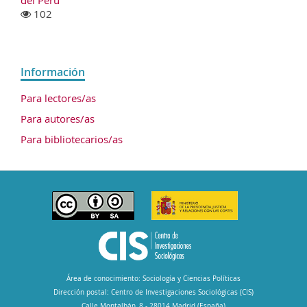
102
Información
Para lectores/as
Para autores/as
Para bibliotecarios/as
Área de conocimiento: Sociología y Ciencias Políticas
Dirección postal: Centro de Investigaciones Sociológicas (CIS)
Calle Montalbán, 8 - 28014 Madrid (España)