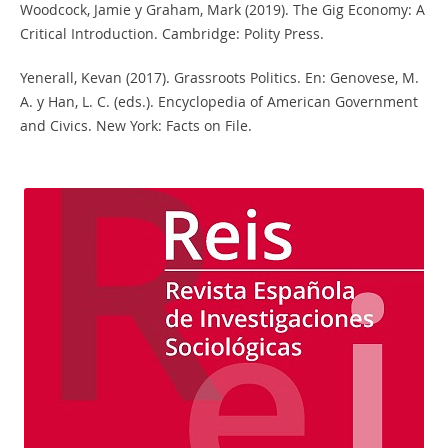
Woodcock, Jamie y Graham, Mark (2019). The Gig Economy: A
Critical Introduction. Cambridge: Polity Press.
Yenerall, Kevan (2017). Grassroots Politics. En: Genovese, M.
A. y Han, L. C. (eds.). Encyclopedia of American Government
and Civics. New York: Facts on File.