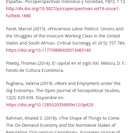
España». Psicoperspectivas Individuo y Sociedad, 19(1): 1 12.
http://dx.doi.org/10.5027/psicoperspectivas-vol19-issue1-
fulltext-1680
Paret, Marcel (2015). «Precarious Labor Politics: Unions and
the Struggles of the Insecure Working Class in the United
States and South Africa». Critical Sociology, 41 (4 5): 757 784.
https://doi.org/10.1177/0896920513483149
Piketty, Thomas (2014). El capital en el siglo XXI. México, D. F.:
Fondo de Cultura Económica.
Puglianu, Valeria (2019). «Work and Emplyment under the
Gig Economy». The Open Journal of Sociopolitical Studies,
12(2): 629 639. Disponible en:
https://doi.org/10.1285/i20356609v12i3p629
Rahman, Khaled S. (2016). «The Shape of Things to Come:
The On-Demand Economy and the Normative Stakes of
Regulating 21st-century Capitalism». European Journal of