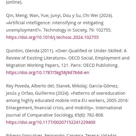
(online).
Qin, Meng; Wan, Yue; Junyi, Dou y Su, Chi Wei (2024).
«Artificial intelligence: intensifying or mitigating
unemployment?». Technology in Society, 79: 102755.
https://doi.org/10.1016/j.techsoc.2024.102755
Quintini, Glenda (2011). «Over-Qualified or Under-Skilled: A
Review of Existing Literature». OECD Social, Employment and
Migration Working Papers, 121. Paris: OECD Publishing.
https://doi.org/10.1787/5kg58j9d7b6d-en
Rey Poveda, Alberto del; Stanek, Mikolaj; García-Gómez,
Jesús y Orfao, Guillermo (2024). «Patterns of overeducation
among highly educated mobile intra-EU workers, 2005-2016:
Enlargement, financial crisis, and mobility». International
Journal of Comparative Sociology, 65(6): 782-808.
https://doi.org/10.1177/00207152241229400
Ribeiro Gonçalves, Fernando; Carreira, Teresa; Valadas,