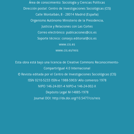
Área de conocimiento: Sociología y Ciencias Políticas
Dirección postal: Centro de Investigaciones Sociológicas (CIS)
Calle Montalbán, 8 - 28014 Madrid (España)
Organismo Autónomo Ministerio de la Presidencia,
Justicia y Relaciones con Las Cortes
Correo electrónico:
publicaciones@cis.es
Soporte técnico:
consejo.editorial@cis.es
www.cis.es
www.cis.es/reis
Esta obra está bajo una licencia de Creative Commons Reconocimiento-
CompartirIgual 4.0 Internacional
© Revista editada por el Centro de Investigaciones Sociológicas (CIS)
ISSN 0210-5233 ISSN-e 1988-5903/ Año comienzo 1978
NIPO 146-24-001-4 NIPO-e 146-24-002-X
Depósito Legal M-14885-1978
Journal DOI: http://dx.doi.org/10.5477/cis/reis