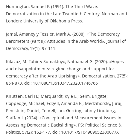
Huntington, Samuel P. (1991). The Third Wave:
Democratization in the Late Twentieth Century. Norman and
London: University of Oklahoma Press.
Jamal, Amaney y Tessler, Mark A. (2008). «The Democracy
Barometers (Part II): Attitudes in the Arab World». Journal of
Democracy, 19(1): 97-111.
Kilavuz, M. Tahir y Sumaktoyo, Nathanael G. (2020). «Hopes
and disappointments: regime change and support for
democracy after the Arab Uprisings». Democratization, 27(5):
854-873. doi: 10.1080/13510347.2020.1746766
Knutsen, Carl H.; Marquardt, Kyle L.; Seim, Brigitte;
Coppedge, Michael; Edgell, Amanda B.; Medzihorsky, Juraj;
Pemstein, Daniel; Teorell, Jan; Gerring, John y Lindberg,
Staffan I. (2024). «Conceptual and Measurement Issues in
Assessing Democratic Backsliding». PS: Political Science &
Politics, 57(2): 162-177. doi: 10.1017/S104909652300077X