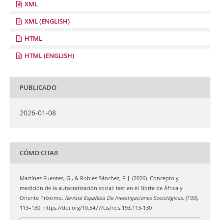
XML
XML (ENGLISH)
HTML
HTML (ENGLISH)
PUBLICADO
2026-01-08
CÓMO CITAR
Martínez Fuentes, G., & Robles Sánchez, F. J. (2026). Concepto y
medición de la autocratización social: test en el Norte de África y
Oriente Próximo.
Revista Española De Investigaciones Sociológicas
, (193),
113–130. https://doi.org/10.5477/cis/reis.193.113-130