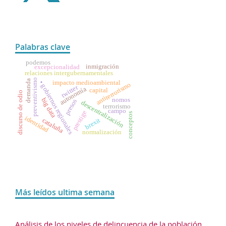
Palabras clave
podemos
inmigración
excepcionalidad
relaciones intergubernamentales
preventivismo
demanda
impacto medioambiental
• gobiernos regionales
antiterrorismo
twitter
autonomía
capital
discurso de odio
nomos
big data
presos
descentralización
terrorismo
campo
prestige
conceptos
identidad
cataluña
brexit
normalización
Más leídos ultima semana
Análisis de los niveles de delincuencia de la población