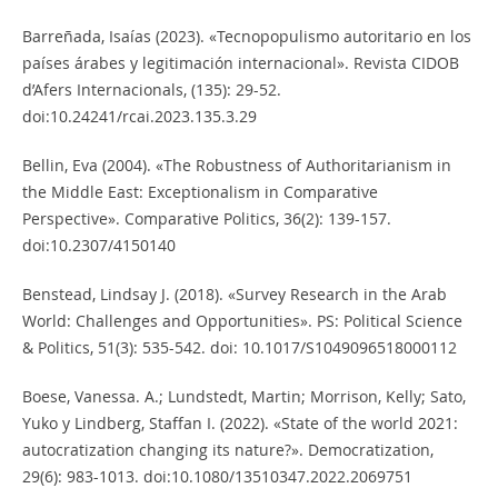
Barreñada, Isaías (2023). «Tecnopopulismo autoritario en los
países árabes y legitimación internacional». Revista CIDOB
d’Afers Internacionals, (135): 29-52.
doi:10.24241/rcai.2023.135.3.29
Bellin, Eva (2004). «The Robustness of Authoritarianism in
the Middle East: Exceptionalism in Comparative
Perspective». Comparative Politics, 36(2): 139-157.
doi:10.2307/4150140
Benstead, Lindsay J. (2018). «Survey Research in the Arab
World: Challenges and Opportunities». PS: Political Science
& Politics, 51(3): 535-542. doi: 10.1017/S1049096518000112
Boese, Vanessa. A.; Lundstedt, Martin; Morrison, Kelly; Sato,
Yuko y Lindberg, Staffan I. (2022). «State of the world 2021:
autocratization changing its nature?». Democratization,
29(6): 983-1013. doi:10.1080/13510347.2022.2069751