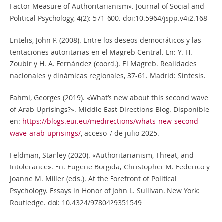
Factor Measure of Authoritarianism». Journal of Social and
Political Psychology, 4(2): 571-600. doi:10.5964/jspp.v4i2.168
Entelis, John P. (2008). Entre los deseos democráticos y las
tentaciones autoritarias en el Magreb Central. En: Y. H.
Zoubir y H. A. Fernández (coord.). El Magreb. Realidades
nacionales y dinámicas regionales, 37-61. Madrid: Síntesis.
Fahmi, Georges (2019). «What’s new about this second wave
of Arab Uprisings?». Middle East Directions Blog. Disponible
en:
https://blogs.eui.eu/medirections/whats-new-second-
wave-arab-uprisings/
, acceso 7 de julio 2025.
Feldman, Stanley (2020). «Authoritarianism, Threat, and
Intolerance». En: Eugene Borgida; Christopher M. Federico y
Joanne M. Miller (eds.). At the Forefront of Political
Psychology. Essays in Honor of John L. Sullivan. New York:
Routledge. doi: 10.4324/9780429351549