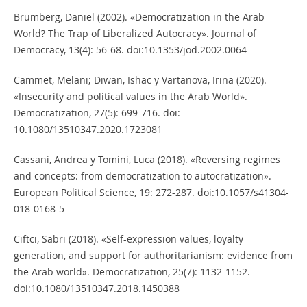
Brumberg, Daniel (2002). «Democratization in the Arab
World? The Trap of Liberalized Autocracy». Journal of
Democracy, 13(4): 56-68. doi:10.1353/jod.2002.0064
Cammet, Melani; Diwan, Ishac y Vartanova, Irina (2020).
«Insecurity and political values in the Arab World».
Democratization, 27(5): 699-716. doi:
10.1080/13510347.2020.1723081
Cassani, Andrea y Tomini, Luca (2018). «Reversing regimes
and concepts: from democratization to autocratization».
European Political Science, 19: 272-287. doi:10.1057/s41304-
018-0168-5
Ciftci, Sabri (2018). «Self-expression values, loyalty
generation, and support for authoritarianism: evidence from
the Arab world». Democratization, 25(7): 1132-1152.
doi:10.1080/13510347.2018.1450388