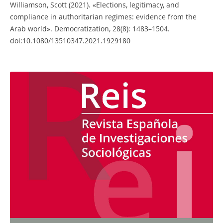
Williamson, Scott (2021). «Elections, legitimacy, and
compliance in authoritarian regimes: evidence from the
Arab world». Democratization, 28(8): 1483–1504.
doi:10.1080/13510347.2021.1929180