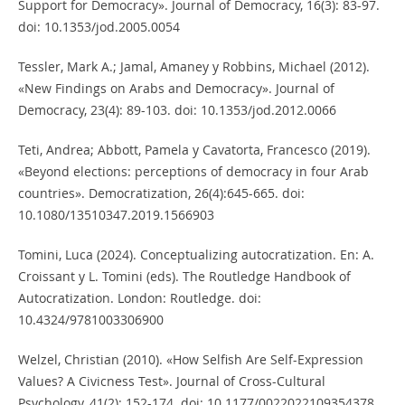
Support for Democracy». Journal of Democracy, 16(3): 83-97.
doi: 10.1353/jod.2005.0054
Tessler, Mark A.; Jamal, Amaney y Robbins, Michael (2012).
«New Findings on Arabs and Democracy». Journal of
Democracy, 23(4): 89-103. doi: 10.1353/jod.2012.0066
Teti, Andrea; Abbott, Pamela y Cavatorta, Francesco (2019).
«Beyond elections: perceptions of democracy in four Arab
countries». Democratization, 26(4):645-665. doi:
10.1080/13510347.2019.1566903
Tomini, Luca (2024). Conceptualizing autocratization. En: A.
Croissant y L. Tomini (eds). The Routledge Handbook of
Autocratization. London: Routledge. doi:
10.4324/9781003306900
Welzel, Christian (2010). «How Selfish Are Self-Expression
Values? A Civicness Test». Journal of Cross-Cultural
Psychology, 41(2): 152-174. doi: 10.1177/0022022109354378