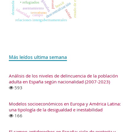
estado de excepción
• refugiados
brexit
demanda
descentralización
asentamiento
identidad
twitter
terrorismo
campo
relaciones intergubernamentales
Más leídos ultima semana
Análisis de los niveles de delincuencia de la población
adulta en España según nacionalidad (2007-2023)
593
Modelos socioeconómicos en Europa y América Latina:
una tipología de la desigualdad e inestabilidad
166
El campo antiderechos en España: ciclo de protesta y