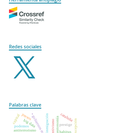
Redes sociales
Palabras clave
cataluña
presos
• gobiernos regionales
inmigración
capital
autonomía
big data
preventivismo
prestige
podemos
antiterrorismo
habitus