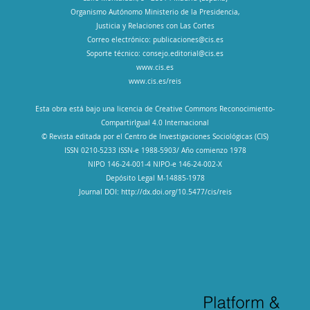
Organismo Autónomo Ministerio de la Presidencia,
Justicia y Relaciones con Las Cortes
Correo electrónico:
publicaciones@cis.es
Soporte técnico:
consejo.editorial@cis.es
www.cis.es
www.cis.es/reis
Esta obra está bajo una licencia de Creative Commons Reconocimiento-
CompartirIgual 4.0 Internacional
© Revista editada por el Centro de Investigaciones Sociológicas (CIS)
ISSN 0210-5233 ISSN-e 1988-5903/ Año comienzo 1978
NIPO 146-24-001-4 NIPO-e 146-24-002-X
Depósito Legal M-14885-1978
Journal DOI: http://dx.doi.org/10.5477/cis/reis