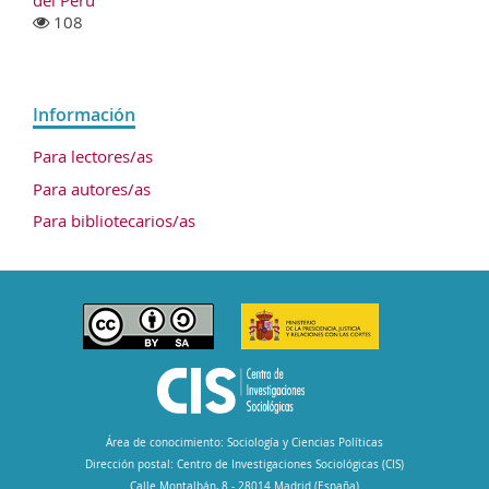
108
Información
Para lectores/as
Para autores/as
Para bibliotecarios/as
Área de conocimiento: Sociología y Ciencias Políticas
Dirección postal: Centro de Investigaciones Sociológicas (CIS)
Calle Montalbán, 8 - 28014 Madrid (España)