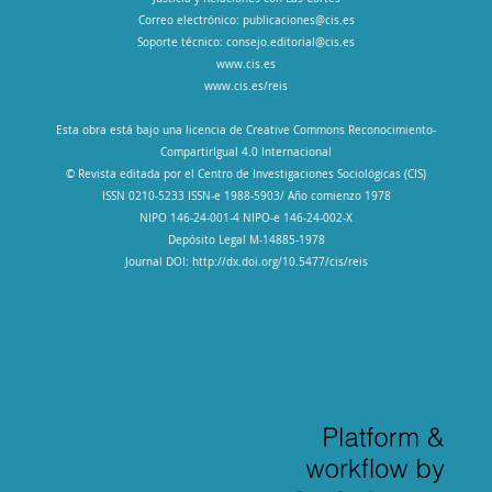
Correo electrónico:
publicaciones@cis.es
Soporte técnico:
consejo.editorial@cis.es
www.cis.es
www.cis.es/reis
Esta obra está bajo una licencia de Creative Commons Reconocimiento-
CompartirIgual 4.0 Internacional
© Revista editada por el Centro de Investigaciones Sociológicas (CIS)
ISSN 0210-5233 ISSN-e 1988-5903/ Año comienzo 1978
NIPO 146-24-001-4 NIPO-e 146-24-002-X
Depósito Legal M-14885-1978
Journal DOI: http://dx.doi.org/10.5477/cis/reis