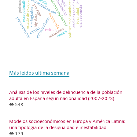
• gobiernos regionales
normalización
excepcionalidad
estado de excepción
descentralización
brexit
política medioambiental
podemos
anclajes sociales
prestige
efervescencia
• refugiados
identidad
autonomía
big data
preventivismo
antiterrorismo
campo
terrorismo
twitter
nomos
Más leídos ultima semana
Análisis de los niveles de delincuencia de la población
adulta en España según nacionalidad (2007-2023)
548
Modelos socioeconómicos en Europa y América Latina:
una tipología de la desigualdad e inestabilidad
179