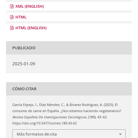
XML (ENGLISH)
HTML
HTML (ENGLISH)
PUBLICADO
2025-01-09
CÓMO CITAR
García Espejo, I., Díaz Méndez, C., & Álvarez Rodríguez, A. (2025). El
consumo de carne en España. ¿Nos estamos haciendo vegetarianos?.
Revista Española De Investigaciones Sociológicas
, (189), 43–62.
https://doi.org/10.5477/cis/reis.189.43-62
Más formatos de cita