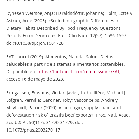
Dynesen Weirsoe, Anja; Haraldsdóttir, Johanna; Holm, Lotte y
Astrup, Arne (2003). «Sociodemographic Differences In
Dietary Habits Described By Food Frequency Questions —
Results From Denmark». Eur J Clin Nutr, 12(57): 1586-1597.
doi:10.1038/sj.ejcn.1601728
EAT–Lancet (2019). Alimentos, Planeta, Salud. Dietas
saludables a partir de sistemas alimentarios sostenibles.
Disponible en:
https://thelancet.com/commissions/EAT
,
acceso 16 de mayo de 2023.
Ermgassen, Erasmus; Godar, Javier; Lathuillière, Michael J.;
Löfgren, Pernilla; Gardner, Toby; Vasconcelos, Andre y
Meyfroidt, Patrick (2020). «The origin, supply chain, and
deforestation risk of Brazil’s beef exports». Proc. Natl. Acad.
Sci. U.S.A., 50(117): 31770-31779. doi:
10.1073/pnas.2003270117