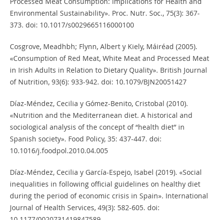
Processed Meat Consumption: Implications for Health and
Environmental Sustainability». Proc. Nutr. Soc., 75(3): 367-
373. doi: 10.1017/s0029665116000100
Cosgrove, Meadhbh; Flynn, Albert y Kiely, Máiréad (2005).
«Consumption of Red Meat, White Meat and Processed Meat
in Irish Adults in Relation to Dietary Quality». British Journal
of Nutrition, 93(6): 933-942. doi: 10.1079/BJN20051427
Díaz-Méndez, Cecilia y Gómez-Benito, Cristobal (2010).
«Nutrition and the Mediterranean diet. A historical and
sociological analysis of the concept of “health diet” in
Spanish society». Food Policy, 35: 437-447. doi:
10.1016/j.foodpol.2010.04.005
Díaz-Méndez, Cecilia y García-Espejo, Isabel (2019). «Social
inequalities in following official guidelines on healthy diet
during the period of economic crisis in Spain». International
Journal of Health Services, 49(3): 582-605. doi:
10.1177/0020731419847589