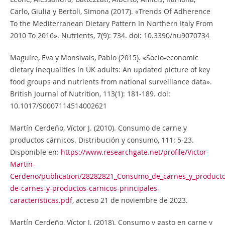
Carlo, Giulia y Bertoli, Simona (2017). «Trends Of Adherence
To the Mediterranean Dietary Pattern In Northern Italy From
2010 To 2016». Nutrients, 7(9): 734. doi: 10.3390/nu9070734
Maguire, Eva y Monsivais, Pablo (2015). «Socio-economic
dietary inequalities in UK adults: An updated picture of key
food groups and nutrients from national surveillance data».
British Journal of Nutrition, 113(1): 181-189. doi:
10.1017/S0007114514002621
Martín Cerdeño, Víctor J. (2010). Consumo de carne y
productos cárnicos. Distribución y consumo, 111: 5-23.
Disponible en:
https://www.researchgate.net/profile/Victor-
Martin-
Cerdeno/publication/28282821_Consumo_de_carnes_y_productos_
de-carnes-y-productos-carnicos-principales-
caracteristicas.pdf
, acceso 21 de noviembre de 2023.
Martín Cerdeño, Víctor J. (2018). Consumo y gasto en carne y