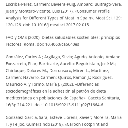
Escriba-Perez, Carmen; Baviera-Puig, Amparo; Buitrago-Vera,
Juan y Montero-Vicente, Luis (2017). «Consumer Profile
Analysis for Different Types of Meat in Spain». Meat Sci, 129:
120-126. doi: 10.1016/j.meatsci.2017.02.015
FAO y OMS (2020). Dietas saludables sostenibles: principios
rectores. Roma. doi: 10.4060/ca6640es
González, Carlos A.; Argilaga, Silvia; Agudo, Antonio; Amiano
Exezarreta, Pilar; Barricarte, Aurelio; Beguiristain, José M.;
Chirlaque, Dolores M.; Dorronsoro, Miren L.; Martínez,
Carmen; Navarro, Carmen; Quiŕos, Ramón J.; Rodríguez,
Mauricio A. y Tormo, María J. (2002). «Diferencias
sociodemográficas en la adhesión al patrón de dieta
mediterránea en poblaciones de España». Gaceta Sanitaria,
16(3): 214-221. doi: 10.1016/S0213-9111(02)71664-6
González-García, Sara; Esteve-Llorens, Xavier; Moreira, Maria
T. y Feijoo, Gumersindo (2018). «Carbon Footprint and