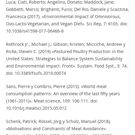
Luca; Ciati, Roberto; Angelino, Donato; Maddock, Jane;
Gobbetti, Marco; Brighenti, Furio; Del Rio, Daniele y Scazzina,
Francesca (2017). «Environmental Impact of Omnivorous,
Ovo-Lacto-Vegetarian, and Vegan Diet». Sci Rep, 7: 6105. doi:
10.1038/s41598-017-06466-8
Rothrock Jr., Michael J.; Gibson, Kristen; Micciche, Andrew y
Ricke, Steven C. (2019) «Pastured Poultry Production in the
United States: Strategies to Balance System Sustainability
and Environmental Impact. Front». Sustain. Food Syst., 3: 74.
doi: 10.3389/fsufs.2019.00074
Sans, Pierre y Combris, Pierre (2015). «World meat
consumption patterns: An overview of the last fifty years
(1961-2011)». Meat science, 109: 106-111. doi:
10.1016/j.meatsci.2015.05.012
Schenk, Patrick; Rössel, Jörg y Scholz, Manuel (2018).
«Motivations and Constraints of Meat Avoidance».