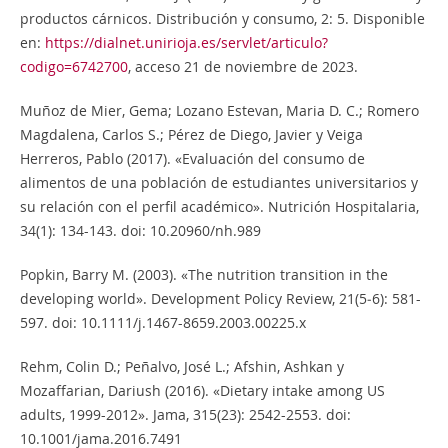
productos cárnicos. Distribución y consumo, 2: 5. Disponible
en:
https://dialnet.unirioja.es/servlet/articulo?
codigo=6742700
, acceso 21 de noviembre de 2023.
Muñoz de Mier, Gema; Lozano Estevan, Maria D. C.; Romero
Magdalena, Carlos S.; Pérez de Diego, Javier y Veiga
Herreros, Pablo (2017). «Evaluación del consumo de
alimentos de una población de estudiantes universitarios y
su relación con el perfil académico». Nutrición Hospitalaria,
34(1): 134-143. doi: 10.20960/nh.989
Popkin, Barry M. (2003). «The nutrition transition in the
developing world». Development Policy Review, 21(5‐6): 581-
597. doi: 10.1111/j.1467-8659.2003.00225.x
Rehm, Colin D.; Peñalvo, José L.; Afshin, Ashkan y
Mozaffarian, Dariush (2016). «Dietary intake among US
adults, 1999-2012». Jama, 315(23): 2542-2553. doi:
10.1001/jama.2016.7491