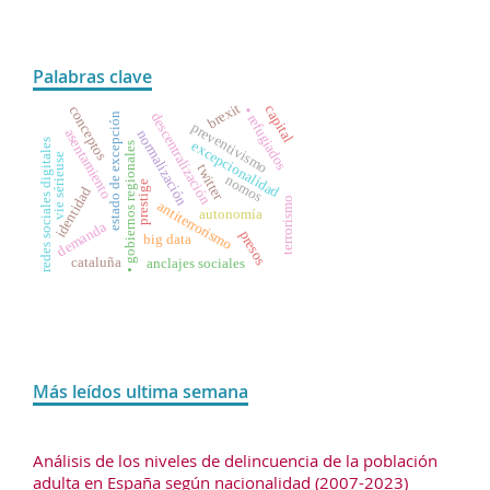
Palabras clave
brexit
capital
conceptos
• refugiados
descentralización
estado de excepción
preventivismo
asentamiento
normalización
redes sociales digitales
excepcionalidad
• gobiernos regionales
vie sérieuse
twitter
nomos
prestige
identidad
terrorismo
antiterrorismo
autonomía
demanda
presos
big data
cataluña
anclajes sociales
Más leídos ultima semana
Análisis de los niveles de delincuencia de la población
adulta en España según nacionalidad (2007-2023)