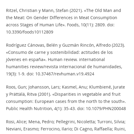
Ritzel, Christian y Mann, Stefan (2021). «The Old Man and
the Meat: On Gender Differences in Meat Consumption
across Stages of Human Life». Foods, 10(11): 2809. doi:
10.3390/foods10112809
Rodríguez Cánovas, Belén y Guzmán Rincón, Alfredo (2023).
«Consumo de carne y sostenibilidad: actitudes de los
jóvenes en españa». Human review. international
humanities review/revista internacional de humanidades,
19(3): 1-9. doi: 10.37467/revhuman.v19.4924
Roos, Gun; Johansson, Lars; Kasmel, Anu; Klumbiené, Jurate
y Prättälä, Ritva (2001). «Disparities in vegetable and fruit
consumption: European cases from the north to the south».
Public Health Nutrition, 4(1): 35-43. doi: 10.1079/PHN200048
Rosi, Alice; Mena, Pedro; Pellegrini, Nicoletta; Turroni, Silvia;
Neviani, Erasmo; Ferrocino, Ilario; Di Cagno, Raffaella; Ruini,