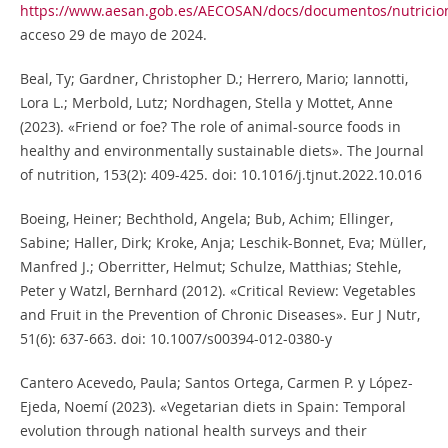
https://www.aesan.gob.es/AECOSAN/docs/documentos/nutric
acceso 29 de mayo de 2024.
Beal, Ty; Gardner, Christopher D.; Herrero, Mario; Iannotti,
Lora L.; Merbold, Lutz; Nordhagen, Stella y Mottet, Anne
(2023). «Friend or foe? The role of animal-source foods in
healthy and environmentally sustainable diets». The Journal
of nutrition, 153(2): 409-425. doi: 10.1016/j.tjnut.2022.10.016
Boeing, Heiner; Bechthold, Angela; Bub, Achim; Ellinger,
Sabine; Haller, Dirk; Kroke, Anja; Leschik-Bonnet, Eva; Müller,
Manfred J.; Oberritter, Helmut; Schulze, Matthias; Stehle,
Peter y Watzl, Bernhard (2012). «Critical Review: Vegetables
and Fruit in the Prevention of Chronic Diseases». Eur J Nutr,
51(6): 637-663. doi: 10.1007/s00394-012-0380-y
Cantero Acevedo, Paula; Santos Ortega, Carmen P. y López-
Ejeda, Noemí (2023). «Vegetarian diets in Spain: Temporal
evolution through national health surveys and their