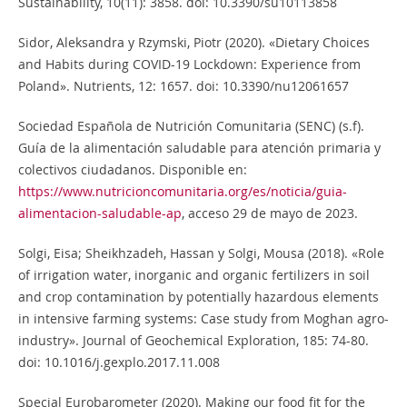
Sustainability, 10(11): 3858. doi: 10.3390/su10113858
Sidor, Aleksandra y Rzymski, Piotr (2020). «Dietary Choices
and Habits during COVID-19 Lockdown: Experience from
Poland». Nutrients, 12: 1657. doi: 10.3390/nu12061657
Sociedad Española de Nutrición Comunitaria (SENC) (s.f).
Guía de la alimentación saludable para atención primaria y
colectivos ciudadanos. Disponible en:
https://www.nutricioncomunitaria.org/es/noticia/guia-
alimentacion-saludable-ap
, acceso 29 de mayo de 2023.
Solgi, Eisa; Sheikhzadeh, Hassan y Solgi, Mousa (2018). «Role
of irrigation water, inorganic and organic fertilizers in soil
and crop contamination by potentially hazardous elements
in intensive farming systems: Case study from Moghan agro-
industry». Journal of Geochemical Exploration, 185: 74-80.
doi: 10.1016/j.gexplo.2017.11.008
Special Eurobarometer (2020). Making our food fit for the