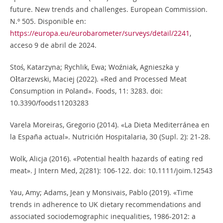
future. New trends and challenges. European Commission.
N.º 505. Disponible en:
https://europa.eu/eurobarometer/surveys/detail/2241
,
acceso 9 de abril de 2024.
Stoś, Katarzyna; Rychlik, Ewa; Woźniak, Agnieszka y
Ołtarzewski, Maciej (2022). «Red and Processed Meat
Consumption in Poland». Foods, 11: 3283. doi:
10.3390/foods11203283
Varela Moreiras, Gregorio (2014). «La Dieta Mediterránea en
la España actual». Nutrición Hospitalaria, 30 (Supl. 2): 21-28.
Wolk, Alicja (2016). «Potential health hazards of eating red
meat». J Intern Med, 2(281): 106-122. doi: 10.1111/joim.12543
Yau, Amy; Adams, Jean y Monsivais, Pablo (2019). «Time
trends in adherence to UK dietary recommendations and
associated sociodemographic inequalities, 1986-2012: a